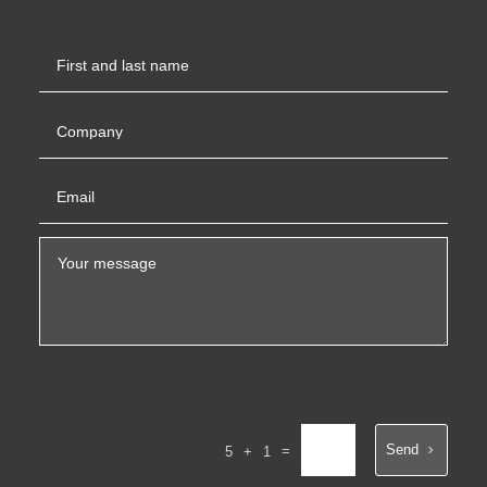
Send
=
5 + 1