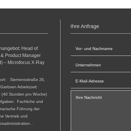
Ihre Anfrage
enangebot: Head of
 & Product Manager
d) – Microfocus X-Ray
s
sort: Siemensstraße 26,
Garbsen Arbeitszeit:
it (40 Stunden pro Woche)
ufgaben: Fachliche und
linarische Führung der
he Vertrieb und
bsadministration...