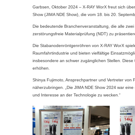
Garbsen, Oktober 2024 – X-RAY WorX freut sich über 
Show (JIMA NDE Show), die vom 18. bis 20. September 
Die bedeutende Branchenveranstaltung, die alle zwei
zerstörungsfreie Materialprüfung (NDT) zu präsentier
Die Stabanodenröntgenröhren von X-RAY WorX spielen 
Raumfahrtindustrie und bieten vielfältige Einsatzmö
insbesondere an schwer zugänglichen Stellen. Diese tr
erhöhen.
Shinya Fujimoto, Ansprechpartner und Vertreter von P
näherzubringen. „Die JIMA NDE Show 2024 war eine g
und Interesse an der Technologie zu wecken.“