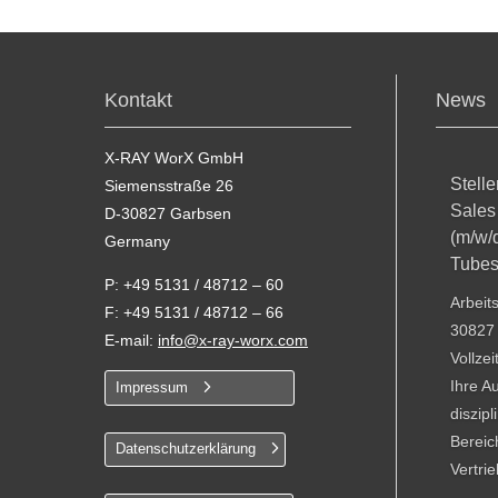
Kontakt
News
X-RAY WorX GmbH
Stell
Siemensstraße 26
Sales
D-30827 Garbsen
(m/w/
Germany
Tube
P: +49 5131 / 48712 – 60
Arbeit
F: +49 5131 / 48712 – 66
30827 
E-mail:
info@x-ray-worx.com
Vollze
Ihre A
Impressum
diszip
Bereic
Datenschutzerklärung
Vertrie