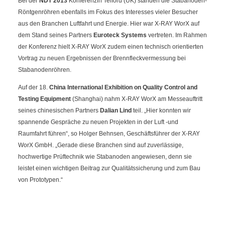
Bei der
NDT 2013
Konferenzin Telford (UK) standen die Stabanoden-
Röntgenröhren ebenfalls im Fokus des Interesses vieler Besucher
aus den Branchen Luftfahrt und Energie. Hier war X-RAY WorX auf
dem Stand seines Partners
Euroteck Systems
vertreten. Im Rahmen
der Konferenz hielt X-RAY WorX zudem einen technisch orientierten
Vortrag zu neuen Ergebnissen der Brennfleckvermessung bei
Stabanodenröhren.
Auf der 18.
China International Exhibition on Quality Control and
Testing Equipment
(Shanghai) nahm X-RAY WorX am Messeauftritt
seines chinesischen Partners
Dalian Lind
teil. „Hier konnten wir
spannende Gespräche zu neuen Projekten in der Luft -und
Raumfahrt führen“, so Holger Behnsen, Geschäftsführer der X-RAY
WorX GmbH. „Gerade diese Branchen sind auf zuverlässige,
hochwertige Prüftechnik wie Stabanoden angewiesen, denn sie
leistet einen wichtigen Beitrag zur Qualitätssicherung und zum Bau
von Prototypen.“