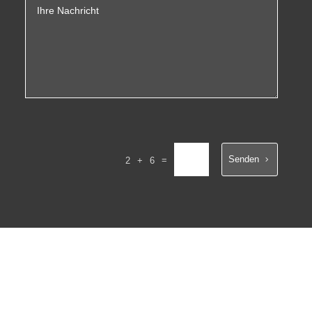
Senden
=
2 + 6
Newsletter X-NEWS abonnieren