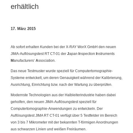
erhältlich
17. März 2015
Ab sofort erhalten Kunden bei der X-RAY WorX GmbH den neuen
JIMA-Auflösungstest RT CT-01 der
J
apan
I
nspection
I
nstruments
M
anufacturers‘
A
ssociation.
Das neue Testmuster wurde speziell für Computertomographie-
Systeme entwickelt, um deren Genauigkeit während der Kalibrierung,
Ausrichtung, Einrichtung bzw. nach der Wartung zu überprüfen.
Modernste Technologien aus der Halbleiterindustrie haben dabei
geholfen, den neuen JIMA-Auflösungstest speziell für
Computertomographie-Anwendungen zu entwickeln. Der
Auflösungstest JIMA RT CT-01 verfügt über 5 Testfelder im Bereich
von 3 bis 7 Mikrometer mit der bekannten T-förmigen Anordnungen
aus schwarzen Linien und weißen Freiräumen.