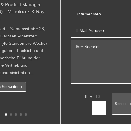
 & Product Manager
d) – Microfocus X-Ray
s
sort: Siemensstraße 26,
Garbsen Arbeitszeit:
it (40 Stunden pro Woche)
ufgaben: Fachliche und
linarische Führung der
he Vertrieb und
bsadministration...
 Sie weiter
=
8 + 13
Senden