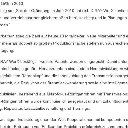
 15% in 2013.
olg so: „Seit der Gründung im Jahr 2010 hat sich X-RAY WorX kontinuie
n und Vertriebspartner gleichermaßen berücksichtigt und in Planungen
rden.“
arbeitern stieg die Zahl auf heute 13 Mitarbeiter. Neue Mitarbeiter und
 mehr als doppelt so großen Produktionsfläche stehen nun ausreichend
rfügung.
-RAY WorX bestätigt – weitere Patente wurden eingereicht. Damit unte
gentechnologie gehört. Hervorzuheben sind zudem Neuentwicklungen w
it gekühltem Röhrenkopf und die Innenkühlung des Transmissionstarg
barkeit, die Reduktion der Brennfleckwanderung sowie eine intelligent
uktlinien, bestehend aus Mikrofokus-Röntgenröhren mit Transmissions
-Röntgenröhren wurde kontinuierlich ausgebaut und um zukunftsorient
ng, Reparatur, Ersatzteilbeschaffung und Trainings.
 wichtigen Industrieregionen der Welt Kooperationen mit kompetenten 
bei der Betreuung von Endkunden-Projekten erfolgreich zusammenarbei