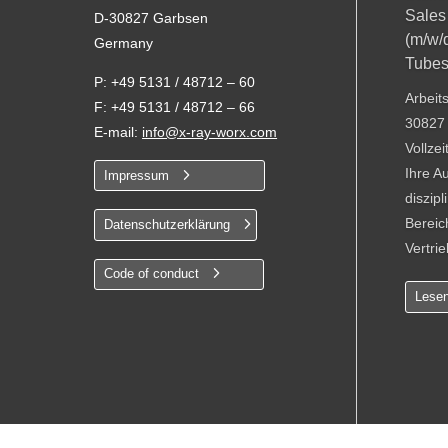
Sales
D-30827 Garbsen
(m/w/
Germany
Tube
P: +49 5131 / 48712 – 60
Arbeit
F: +49 5131 / 48712 – 66
30827 
E-mail:
info@x-ray-worx.com
Vollze
Ihre A
Impressum
diszip
Bereic
Datenschutzerklärung
Vertrie
Code of conduct
Lesen