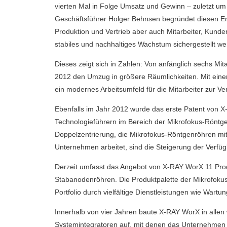
vierten Mal in Folge Umsatz und Gewinn – zuletzt um
Geschäftsführer Holger Behnsen begründet diesen Erf
Produktion und Vertrieb aber auch Mitarbeiter, Kunde
stabiles und nachhaltiges Wachstum sichergestellt we
Dieses zeigt sich in Zahlen: Von anfänglich sechs Mit
2012 den Umzug in größere Räumlichkeiten. Mit einer
ein modernes Arbeitsumfeld für die Mitarbeiter zur Ve
Ebenfalls im Jahr 2012 wurde das erste Patent von X
Technologieführern im Bereich der Mikrofokus-Rönt
Doppelzentrierung, die Mikrofokus-Röntgenröhren m
Unternehmen arbeitet, sind die Steigerung der Verfüg
Derzeit umfasst das Angebot von X-RAY WorX 11 Prod
Stabanodenröhren. Die Produktpalette der Mikrofokus
Portfolio durch vielfältige Dienstleistungen wie Wartu
Innerhalb von vier Jahren baute X-RAY WorX in allen
Systemintegratoren auf, mit denen das Unternehmen 